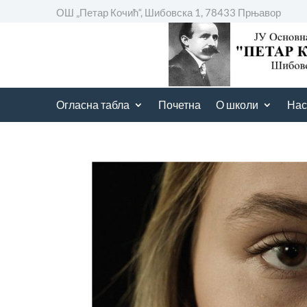
ОШ „Петар Кочић“, Шибовска 1, 78433 Прњавор
Огласна табла
Почетна
О школи
Нас