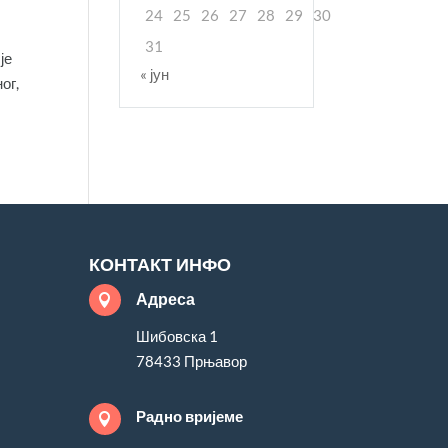
24
25
26
27
28
29
30
31
је
« јун
ог,
КОНТАКТ ИНФО
Адреса

Шибовска 1
78433 Прњавор
Радно вријеме
