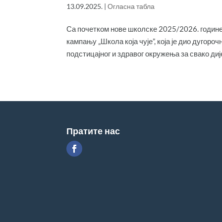
13.09.2025.
|
Огласна табла
Са почетком нове школске 2025/2026. године
кампању „Школа која чује”, која је дио дугор
подстицајног и здравог окружења за свако дијет
Пратите нас