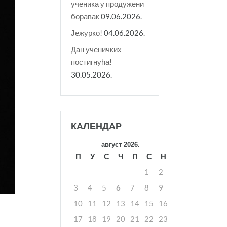
ученика у продужени
боравак
09.06.2026.
Јежурко!
04.06.2026.
Дан ученичких
постигнућа!
30.05.2026.
КАЛЕНДАР
август 2026.
П
У
С
Ч
П
С
Н
1
2
3
4
5
6
7
8
9
10
11
12
13
14
15
16
17
18
19
20
21
22
23