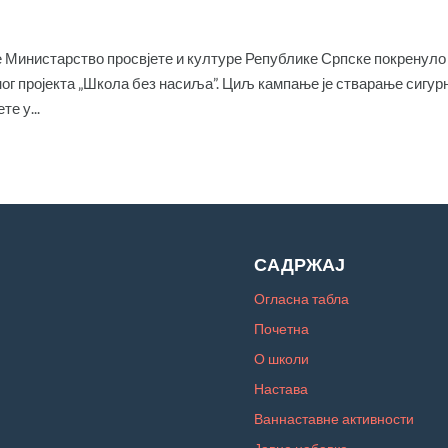
 Министарство просвјете и културе Републике Српске покренуло 
очног пројекта „Школа без насиља”. Циљ кампање је стварање сигурн
е у...
САДРЖАЈ
Огласна табла
Почетна
О школи
Настава
Ваннаставне активности