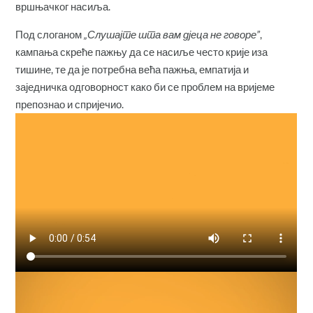
вршњачког насиља.
Под слоганом
„Слушајте шта вам дјеца не говоре”
,
кампања скреће пажњу да се насиље често крије иза
тишине, те да је потребна већа пажња, емпатија и
заједничка одговорност како би се проблем на вријеме
препознао и спријечио.