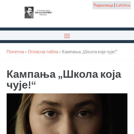
Ћирилица
|
Latinica
Почетна
»
Огласна табла
»
Кампања „Школа која чује!“
Кампања „Школа која
чује!“