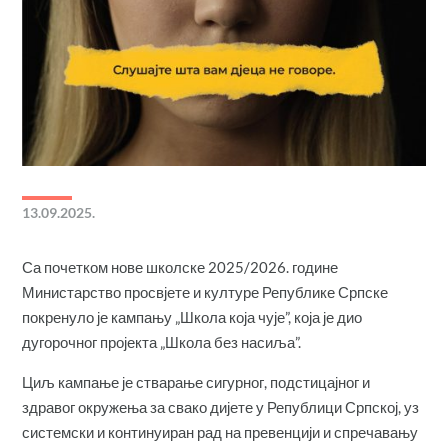
13.09.2025.
Са почетком нове школске 2025/2026. године
Министарство просвјете и културе Републике Српске
покренуло је кампању „Школа која чује”, која је дио
дугорочног пројекта „Школа без насиља”.
Циљ кампање је стварање сигурног, подстицајног и
здравог окружења за свако дијете у Републици Српској, уз
системски и континуиран рад на превенцији и спречавању