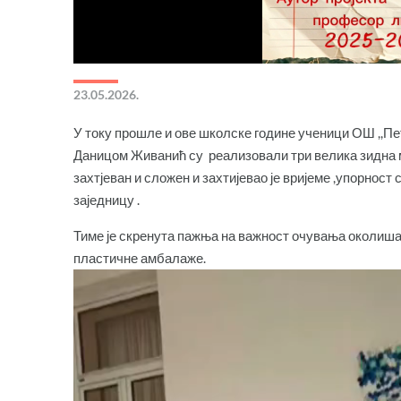
23.05.2026.
У току прошле и ове школске године ученици ОШ ,,Пе
Даницом Живанић су реализовали три велика зидна м
захтјеван и сложен и захтијевао је вријеме ,упорност
заједницу .
Тиме је скренута пажња на важност очувања околиш
пластичне амбалаже.