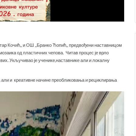
тар Кочић,, и ОШ ,,Бранко Ћопић,, предвођени наставницом
озаика од пластичних чепова. Читав процес је врло
 свих. Укључивао је ученике,наставнике али и локалну
а али и креативне начине преобликовања и рециклирања