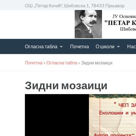
ОШ „Петар Кочић“, Шибовска 1, 78433 Прњавор
Огласна табла
Почетна
О школи
Нас
Почетна
»
Огласна табла
»
Зидни мозаици
Зидни мозаици