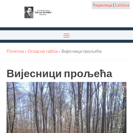
Ћирилица
|
Latinica
Почетна
»
Огласна табла
»
Вијесници прољећа
Вијесници прољећа