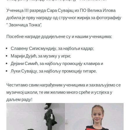
Ученица III разреда Сара Сувајац из ПО Велика Илова
добила је прву награду од стручног жирија за фотографију
“ Звончица Тонка“.
Посебне награде додијељене су и нашим ученицима:
Славену Сигисмундију, за најбољи кадар;
Марији Дујић, за музику у игри;
Дејани Симић, за најбољу промоцију клавира и
Луки Сувајцу, за најбољу промоцију гитаре.
Честитамо свим награђеним ученицима и захваљујемо се
музичкој школи, те им желимо много среће и успјеха у
даљем раду!