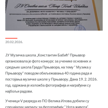
20.02.2026.
ЈУ Музичка школа „Константин Бабић“ Прњавор
органозовала је фото конкурс за ученике основних и
средњих школа Града Прњавора, на тему “ Музика у
Прњавору“ поводом обиљежавања 40 година рада и
постојања музичке школе у Прњавору. Дана 19. 2. 2026.
год. одржана је изложба фотографија и награђени су
најбољи радови.
Ученици V разреда из ПО Велика Илова добили су
специјалну награду за фотографију “ Нота живота“.