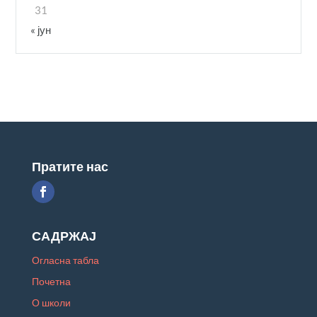
31
« јун
Пратите нас
САДРЖАЈ
Огласна табла
Почетна
О школи