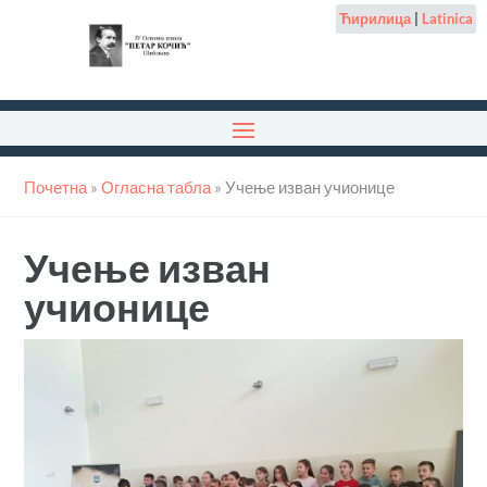
Ћирилица
|
Latinica
Почетна
»
Огласна табла
»
Учење изван учионице
Учење изван
учионице