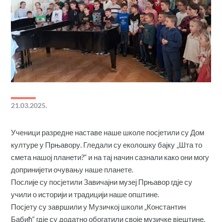
21.03.2025.
Ученици разредне наставе наше школе посјетили су Дом
културе у Прњавору. Гледали су еколошку бајку „Шта то
смета нашој планети?“ и на тај начин сазнали како они могу
допринијети очувању наше планете.
Послије су посјетили Завичајни музеј Прњавор гдје су
учили о историји и традицији наше општине.
Посјету су завршили у Музичкој школи „Константин
Бабић“ гдје су додатно обогатили своје музичке вјештине.