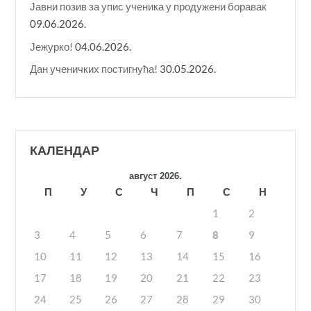
Јавни позив за упис ученика у продужени боравак
09.06.2026.
Јежурко!
04.06.2026.
Дан ученичких постигнућа!
30.05.2026.
КАЛЕНДАР
август 2026.
П
У
С
Ч
П
С
Н
1
2
3
4
5
6
7
8
9
10
11
12
13
14
15
16
17
18
19
20
21
22
23
24
25
26
27
28
29
30