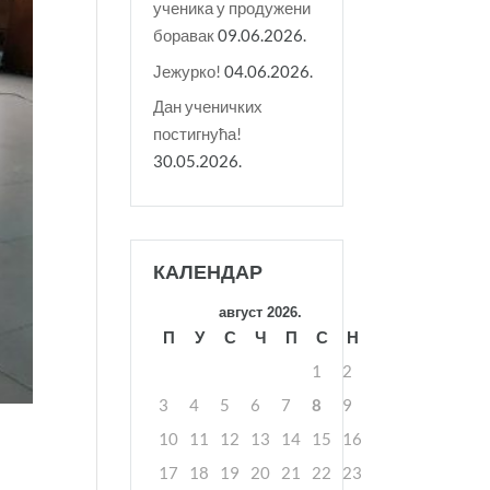
ученика у продужени
боравак
09.06.2026.
Јежурко!
04.06.2026.
Дан ученичких
постигнућа!
30.05.2026.
КАЛЕНДАР
август 2026.
П
У
С
Ч
П
С
Н
1
2
3
4
5
6
7
8
9
10
11
12
13
14
15
16
17
18
19
20
21
22
23