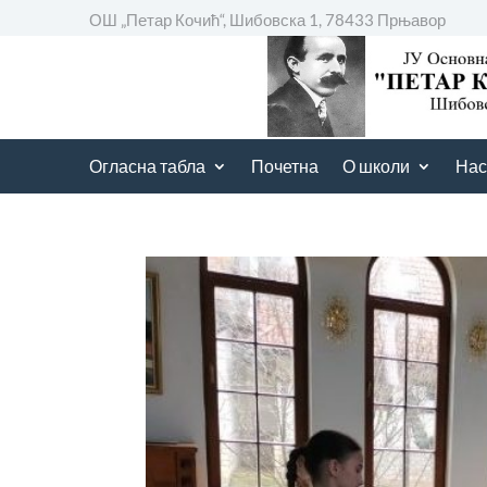
ОШ „Петар Кочић“, Шибовска 1, 78433 Прњавор
Огласна табла
Почетна
О школи
Нас