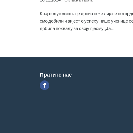
Крај полугодишта је донио неке лијепе потврд
смо добили и вијест о успеху наше ученице се
добила похвалу за своју пјесму „Ја...
Пратите нас