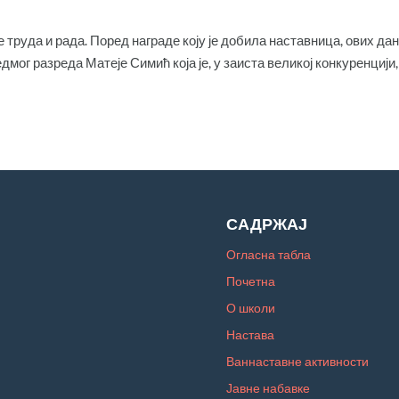
е труда и рада. Поред награде коју је добила наставница, ових да
дмог разреда Матеје Симић која је, у заиста великој конкуренцији,
САДРЖАЈ
Огласна табла
Почетна
О школи
Настава
Ваннаставне активности
Јавне набавке