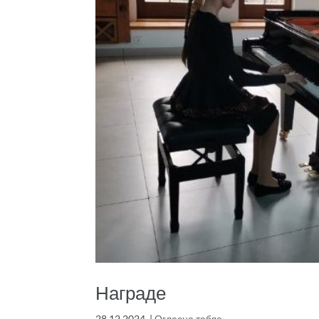
Награде
28.12.2024.
|
Огласна табла