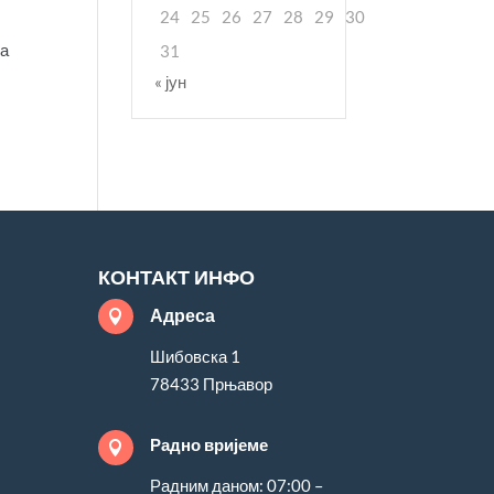
24
25
26
27
28
29
30
на
31
« јун
КОНТАКТ ИНФО
Адреса

Шибовска 1
78433 Прњавор
Радно вријеме

Радним даном: 07:00 –