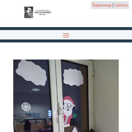
Ћирилица
|
Latinica