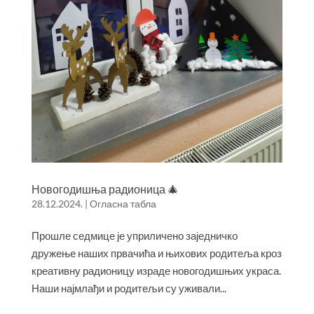
Новогодишња радионица 🎄
28.12.2024.
|
Огласна табла
Прошле седмице је уприличено заједничко
дружење наших првачића и њихових родитеља кроз
креативну радионицу израде новогодишњих украса.
Наши најмлађи и родитељи су уживали...