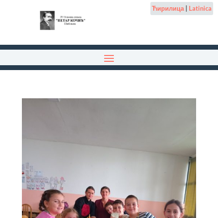
Ћирилица
|
Latinica