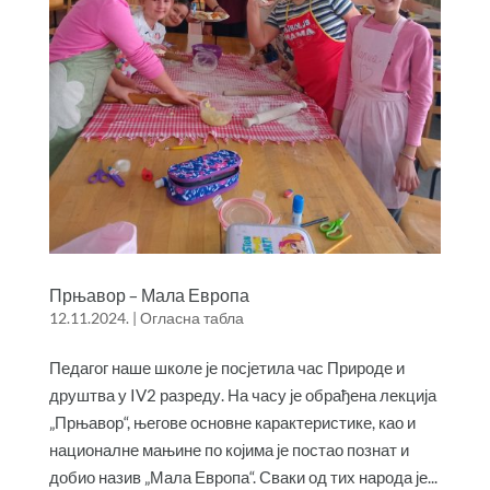
Прњавор – Мала Европа
12.11.2024.
|
Огласна табла
Педагог наше школе је посјетила час Природе и
друштва у IV2 разреду. На часу је обрађена лекција
„Прњавор“, његове основне карактеристике, као и
националне мањине по којима је постао познат и
добио назив „Мала Европа“. Сваки од тих народа је...