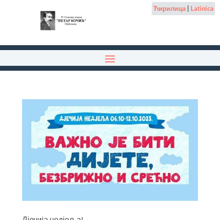
Ћирилица
|
Latinica
Дјечија недјеља!