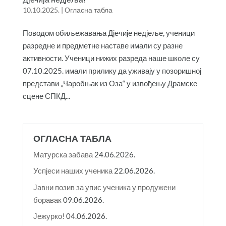
10.10.2025.
|
Огласна табла
Поводом обиљежавања Д‌јечије нед‌јеље, ученици
разредне и предметне наставе имали су разне
активности. Ученици нижих разреда наше школе су
07.10.2025. имали прилику да уживају у позоришној
представи „Чаробњак из Оза“ у извођењу Драмске
сцене СПКД...
ОГЛАСНА ТАБЛА
Матурска забава
24.06.2026.
Успјеси наших ученика
22.06.2026.
Јавни позив за упис ученика у продужени
боравак
09.06.2026.
Јежурко!
04.06.2026.