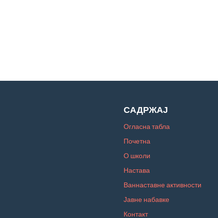
САДРЖАЈ
Огласна табла
Почетна
О школи
Настава
Ваннаставне активности
Јавне набавке
Контакт