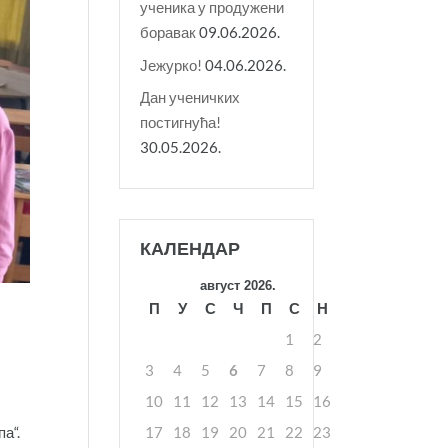
ученика у продужени
боравак
09.06.2026.
Јежурко!
04.06.2026.
Дан ученичких
постигнућа!
30.05.2026.
КАЛЕНДАР
август 2026.
П
У
С
Ч
П
С
Н
1
2
3
4
5
6
7
8
9
10
11
12
13
14
15
16
17
18
19
20
21
22
23
а“.