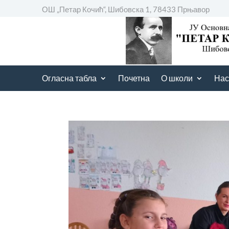
ОШ „Петар Кочић“, Шибовска 1, 78433 Прњавор
Огласна табла
Почетна
О школи
Нас