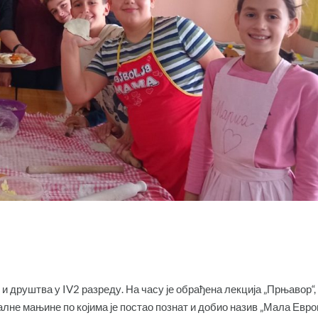
и друштва у IV2 разреду. На часу је обрађена лекција „Прњавор“,
лне мањине по којима је постао познат и добио назив „Мала Европ