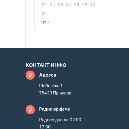
24
25
26
27
28
29
30
31
« јун
КОНТАКТ ИНФО
Адреса

Шибовска 1
78433 Прњавор
Радно вријеме

Радним даном: 07:00 –
17:00