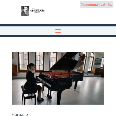
Ћирилица
|
Latinica
Награде