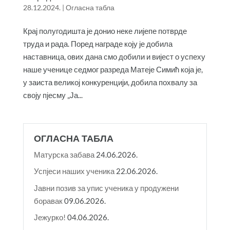
28.12.2024.
|
Огласна табла
Крај полугодишта је донио неке лијепе потврде
труда и рада. Поред награде коју је добила
наставница, ових дана смо добили и вијест о успеху
наше ученице седмог разреда Матеје Симић која је,
у заиста великој конкуренцији, добила похвалу за
своју пјесму „Ја...
ОГЛАСНА ТАБЛА
Матурска забава
24.06.2026.
Успјеси наших ученика
22.06.2026.
Јавни позив за упис ученика у продужени
боравак
09.06.2026.
Јежурко!
04.06.2026.