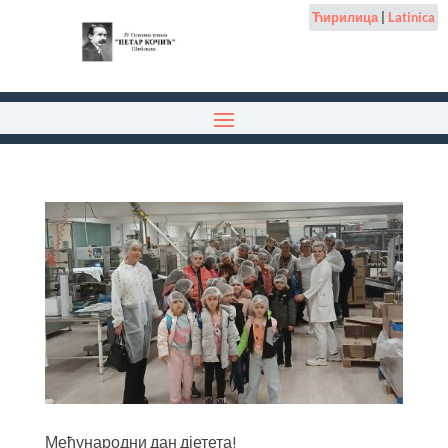
Ћирилица
|
Latinica
Међународни дан дјетета!