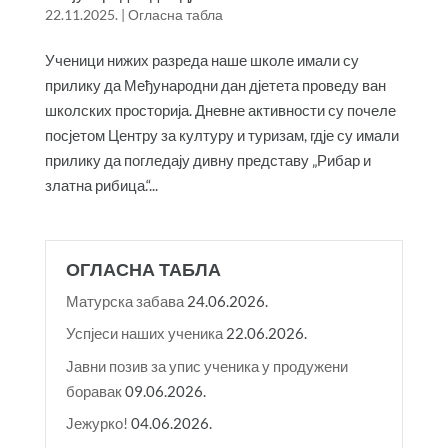
22.11.2025.
|
Огласна табла
Ученици нижих разреда наше школе имали су
прилику да Међународни дан дјетета проведу ван
школских просторија. Дневне активности су почеле
посјетом Центру за културу и туризам, гдје су имали
прилику да погледају дивну представу „Рибар и
златна рибица.“...
ОГЛАСНА ТАБЛА
Матурска забава
24.06.2026.
Успјеси наших ученика
22.06.2026.
Јавни позив за упис ученика у продужени
боравак
09.06.2026.
Јежурко!
04.06.2026.