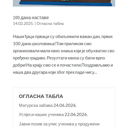
100 дана наставе
14.02.2025.
|
Огласна табла
Наши ђаци прваци су обиљежили важан дан, првих
100 дана школовања!Том приликом смо
организовали мали квиз знања који је обухватио сво
пређено градиво. Резултати квиза су били врло
добри!На крају смо се и почастили.Поздрављамо и
наша два другара који због прехладе нису...
ОГЛАСНА ТАБЛА
Матурска забава
24.06.2026.
Успјеси наших ученика
22.06.2026.
Јавни позив за упис ученика у продужени