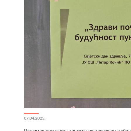
07.04.2025.
Разним активностима и играма наши ученици су оби