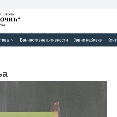
тава
Ваннаставне активности
Јавне набавке
Конт
ља