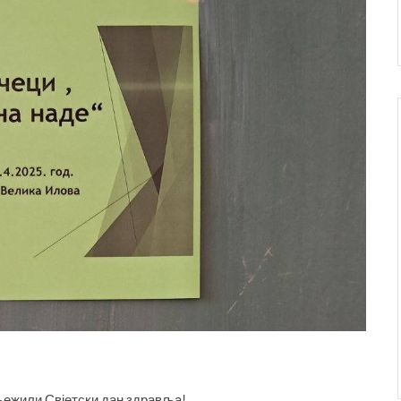
љежили Свјетски дан здравља!