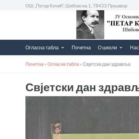
ОШ „Петар Кочић“, Шибовска 1, 78433 Прњавор
Огласна табла
Почетна
О школи
Нас
Почетна
»
Огласна табла
»
Свјетски дан здравља
Свјетски дан здрав