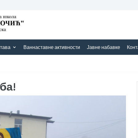
тава
Ваннаставне активности
Јавне набавке
Конт
ба!