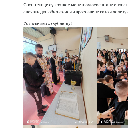
Свештеници су кратком молитвом освештали славски 
свечани дан обиљежили и прoславили како и доликује
Ускликнимо с љубављу!