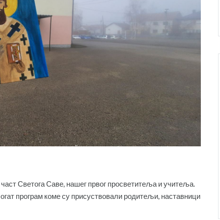
у част Светога Саве, нашег првог просветитеља и учитеља.
огат програм коме су присуствовали родитељи, наставници