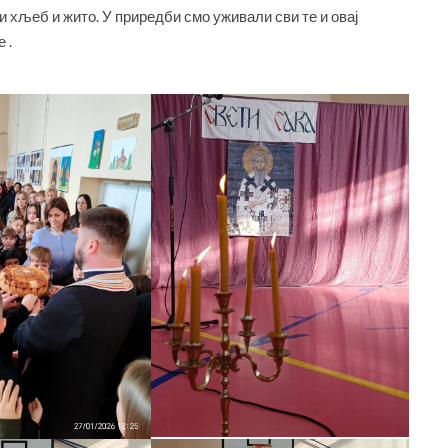
хљеб и жито. У приредби смо уживали сви те и овај
 .