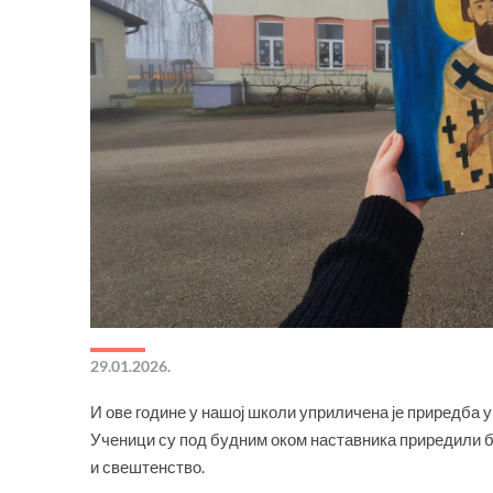
29.01.2026.
И ове године у нашој школи уприличена је приредба 
Ученици су под будним оком наставника приредили б
и свештенство.