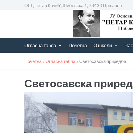
ОШ „Петар Кочић“, Шибовска 1, 78433 Прњавор
Огласна табла
Почетна
О школи
Нас
Почетна
»
Огласна табла
»
Светосавска приредба!
Светосавска приред