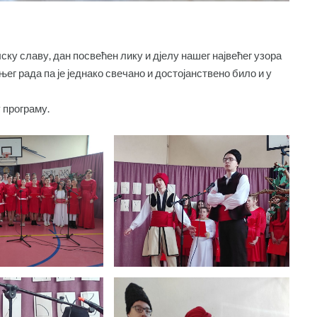
ку славу, дан посвећен лику и дјелу нашег највећег узора
ег рада па је једнако свечано и достојанствено било и у
 програму.