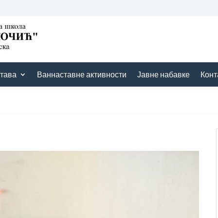
тава
Ваннаставне активности
Јавне набавке
Конт