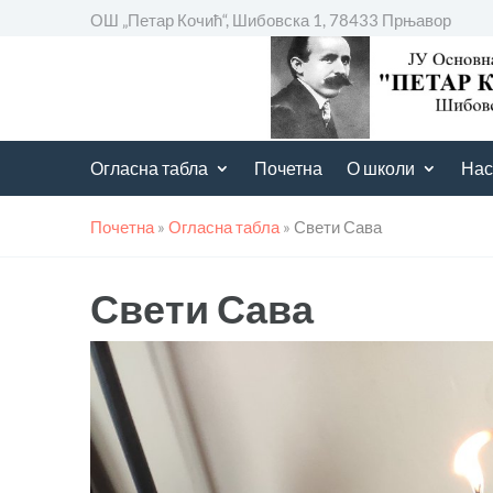
ОШ „Петар Кочић“, Шибовска 1, 78433 Прњавор
Огласна табла
Почетна
О школи
Нас
Почетна
»
Огласна табла
»
Свети Сава
Свети Сава