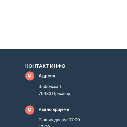
КОНТАКТ ИНФО
Адреса

Шибовска 1
78433 Прњавор
Радно вријеме

Радним даном: 07:00 –
17:00