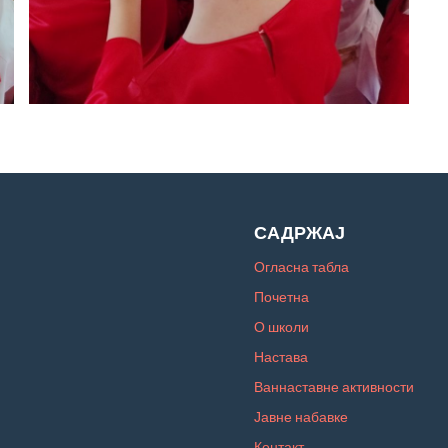
САДРЖАЈ
Огласна табла
Почетна
О школи
Настава
Ваннаставне активности
Јавне набавке
Контакт