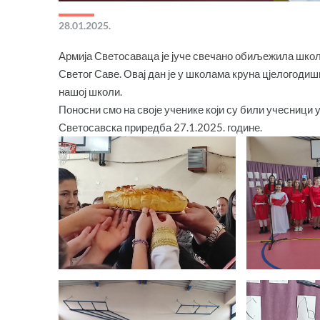
28.01.2025.
Армија Светосаваца је јуче свечано обиљежила школс
Светог Саве. Овај дан је у школама круна цјелогодишњ
нашој школи.
Поносни смо на своје ученике који су били учесници у
Светосавска приредба 27.1.2025. године.