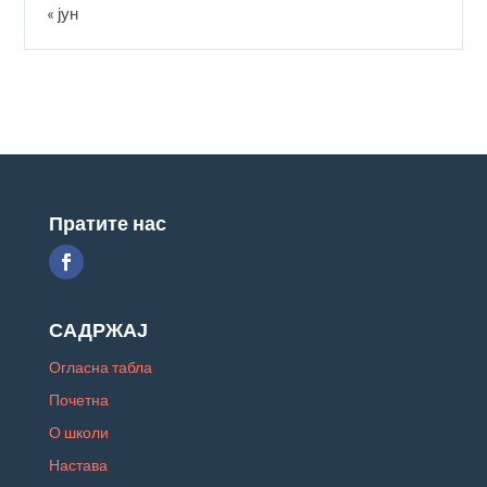
« јун
Пратите нас
САДРЖАЈ
Огласна табла
Почетна
О школи
Настава