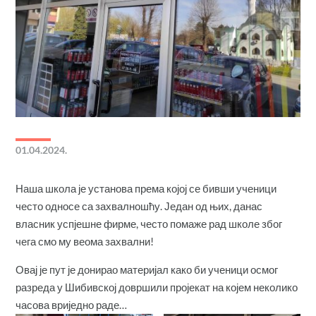
01.04.2024.
Наша школа је установа према којој се бивши ученици
често односе са захвалношћу. Један од њих, данас
власник успјешне фирме, често помаже рад школе због
чега смо му веома захвални!
Овај је пут је донирао материјал како би ученици осмог
разреда у Шибивској довршили пројекат на којем неколико
часова вриједно раде…