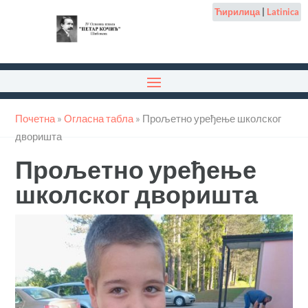
Ћирилица
|
Latinica
Почетна
»
Огласна табла
»
Прољетно уређење школског
дворишта
Прољетно уређење
школског дворишта