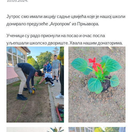
10.05.2024.
Јутрос смо имали акцију садње цвијећа које је нашој школи
донирало предузеће „Агропром“ из Прњавора.
Ученици су радо прионули на посао и очас посла
уљепшали школско двориште. Хвала нашим донаторима.