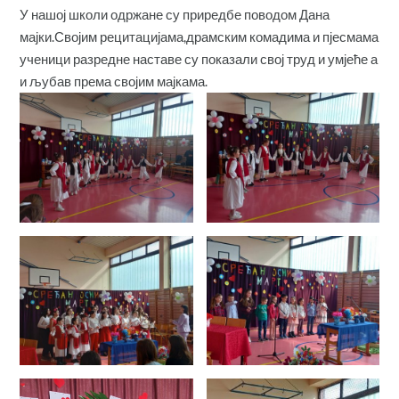
У нашој школи одржане су приредбе поводом Дана
мајки.Својим рецитацијама,драмским комадима и пјесмама
ученици разредне наставе су показали свој труд и умјеће а
и љубав према својим мајкама.