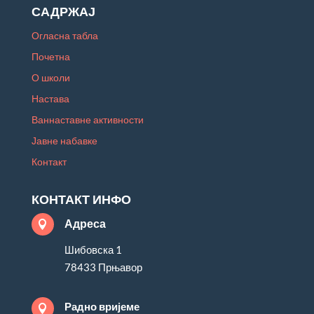
САДРЖАЈ
Огласна табла
Почетна
О школи
Настава
Ваннаставне активности
Јавне набавке
Контакт
КОНТАКТ ИНФО
Адреса

Шибовска 1
78433 Прњавор
Радно вријеме
