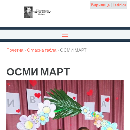
Ћирилица
|
Latinica
Почетна
»
Огласна табла
»
ОСМИ МАРТ
ОСМИ МАРТ