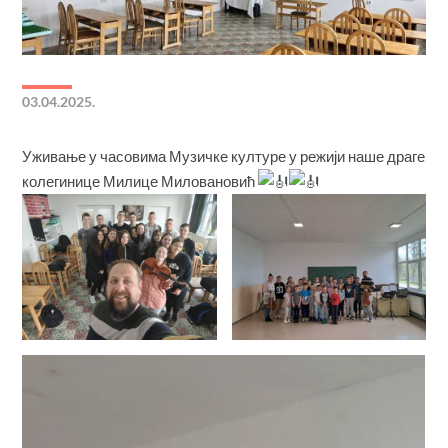
03.04.2025.
Уживање у часовима Музичке културе у режији наше драге
колегинице Милице Миловановић