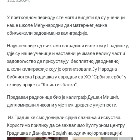
12.03.2024.
У претходном периоду сте могли видјети да су ученици
наше школе Међународни дан матерњег језика
обиљежили радовима из калиграфије.
Најуспешније од њих смо наградили излетом у Градишку,
гдје су наше ученице и наставнице имале велику част и
задовољство да присуствују бесплатној дводневној
школи калиграфије коју је организовала Ју Народна
библиотека Градишка у сарадњи са ХО “Срби за србе” у
оквиру пројекта “Књига из блока”.
Предавач радионице био је калиграф Душан Мишић,
дипломирани ликовни умјетник црквене умјетности.
Из Градишке смо донијели сјајна сазнања и искуства.
Користимо прилику да се захвалимо Културном центру
Градишка и Данијели Брајић на одличној организацији!