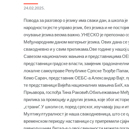
24.02.2025.
Повода за разговор о језику има сваки дан, а школа ј
народности јесте управо језик, без језика и не постоји
очување језика веома важно. УНЕСКО је препознао о
Међународним даном матерњег језика. Ових дана се у 
свакодневно и у свим приликама.Ове године у нашој 
Савезом националних мањина и представницима ОЕБ
представници градске власти, замјеник градоначелн
локалне самоуправе Републике Српске Ђорђе Папак,
Кемо Сарач, представник ОЕБС-а Александар Вајт, 
те представници Вијећа националних мањина БиХ, ка
Прњавора, госпођа Тина Раковић.Обиљежавање Међун
прилика за промоцију и других језика, које због исто
„страни“. У школи се, поред српског, изучавају још и 
Мултикултуралност је наша свакодневница, што се о
временском периоду наставници су припремили сјајне
равнодушним.Детаље о овој свечаности можете погле