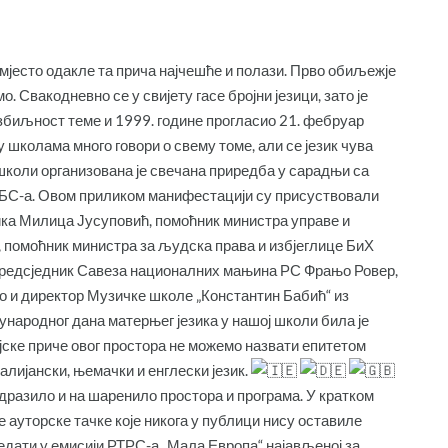
е мјесто одакле та прича најчешће и полази. Прво обиљежје
мо. Свакодневно се у свијету гасе бројни језици, зато је
збиљност теме и 1999. године прогласио 21. фебруар
школама много говори о свему томе, али се језик чува
школи организована је свечана приредба у сарадњи са
С-а. Овом приликом манифестацији су присуствовали
ика Милица Јусуповић, помоћник министра управе и
 помоћник министра за људска права и избјеглице БиХ
предсједник Савеза националних мањина РС Фрањо Ровер,
о и директор Музичке школе „Константин Бабић“ из
ародног дана матерњег језика у нашој школи била је
ријске приче овог простора не можемо назвати епитетом
италијански, њемачки и енглески језик.
дразило и на шаренило простора и програма. У кратком
 ауторске тачке које никога у публици нису оставиле
дати у емисији РТРС-а „Мала Европа“ најављеној за