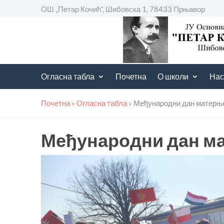
ОШ „Петар Кочић“, Шибовска 1, 78433 Прњавор
Огласна табла
Почетна
О школи
Нас
Почетна
»
Огласна табла
»
Међународни дан матерње
Међународни дан ма