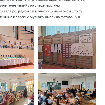
калне телевизије К3 на следећем линку:
m
Хвала још једном свим учесницима на оном што су
ментима и посебно Музичкој школи на гостовању и