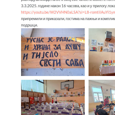
3.3.2025. године након 16 часова, као и у прилогу ло
https://youtu.be/W2VVHN0aLSA?si=L8-romtiIAuYi1y
припремили и приказали, гостима на пажњи и компли
подршци.