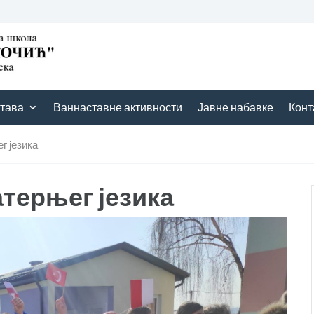
тава
Ваннаставне активности
Јавне набавке
Конт
г језика
терњег језика