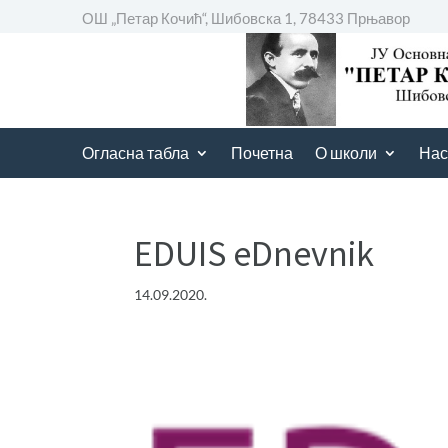
ОШ „Петар Кочић“, Шибовска 1, 78433 Прњавор
Огласна табла
Почетна
О школи
Нас
EDUIS eDnevnik
14.09.2020.