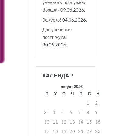
ученика у продужени
боравак
09.06.2026.
Јежурко!
04.06.2026.
Дан ученичких
постигнућа!
30.05.2026.
КАЛЕНДАР
август 2026.
П
У
С
Ч
П
С
Н
1
2
3
4
5
6
7
8
9
10
11
12
13
14
15
16
17
18
19
20
21
22
23