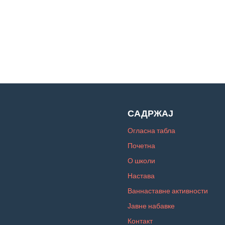
САДРЖАЈ
Огласна табла
Почетна
О школи
Настава
Ваннаставне активности
Јавне набавке
Контакт