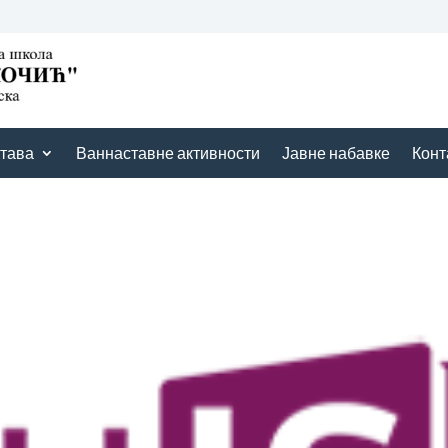
тава
Ваннаставне активности
Јавне набавке
Конт