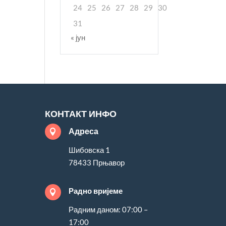
24
25
26
27
28
29
30
31
« јун
КОНТАКТ ИНФО
Адреса

Шибовска 1
78433 Прњавор
Радно вријеме

Радним даном: 07:00 –
17:00