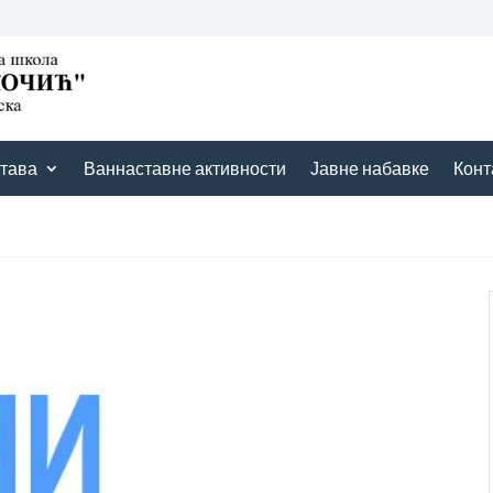
тава
Ваннаставне активности
Јавне набавке
Конт