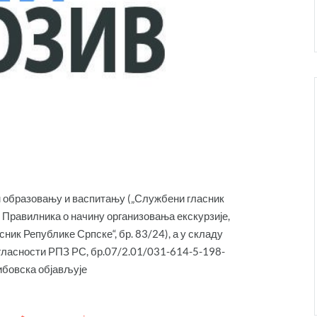
м образовању и васпитању („Службени гласник
у Правилника о начину организовања екскурзије,
ник Републике Српске“, бр. 83/24), а у складу
ласности РПЗ РС, бр.07/2.01/031-614-5-198-
ибовска објављује