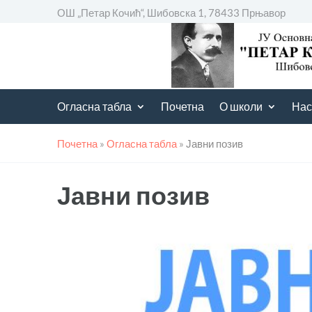
ОШ „Петар Кочић“, Шибовска 1, 78433 Прњавор
Огласна табла
Почетна
О школи
Нас
Почетна
»
Огласна табла
»
Јавни позив
Јавни позив