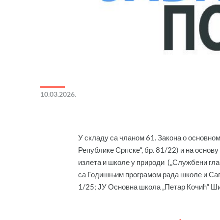
10.03.2026.
У складу са чланом 61. Закона о основно
Републике Српске“, бр. 81/22) и на основ
излета и школе у природи („Службени глас
са Годишњим програмом рада школе и Саг
1/25; ЈУ Основна школа „Петар Кочић“ Ш