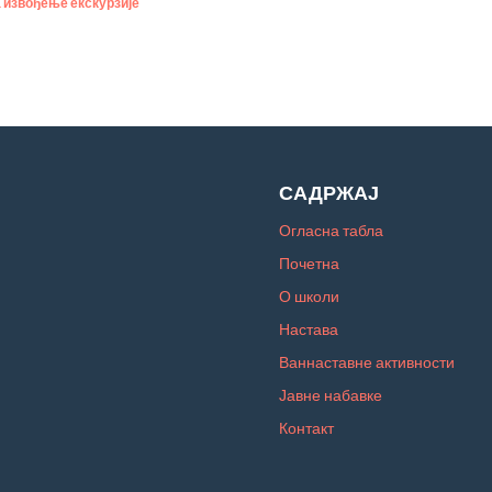
а извођење екскурзије
САДРЖАЈ
Огласна табла
Почетна
О школи
Настава
Ваннаставне активности
Јавне набавке
Контакт