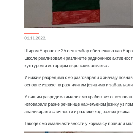
01.11.2022.
Широм Европе се 26.септембар обиљежава као Европ
школе реализовали различите радионичке активности
културом и историјом европских земаља .
У нижим разредима смо разговарали о значају познав
основне изразе на различитим језицима и забављали
У вишим разредима имали смо краћи квиз о познавању
изговарали разне реченице на жељеном језику уз пом
анализирали сличности и разлике код разних језика.
Такође смо имали активности у којима су правили мал