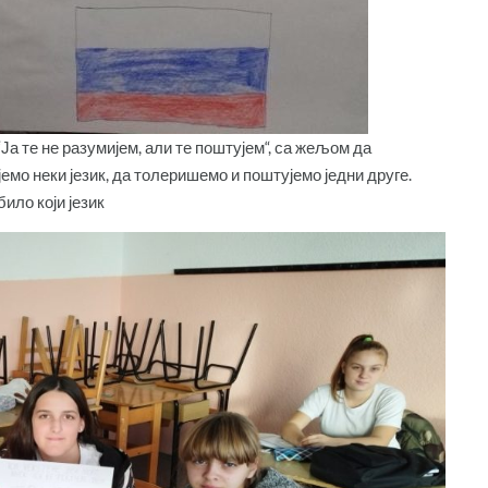
а те не разумијем, али те поштујем“, са жељом да
емо неки језик, да толеришемо и поштујемо једни друге.
ило који језик