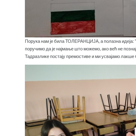
Порука нам је била ТОЛЕРАНЦИЈА, а полазна идеја: “Ј
поручимо да је најмање што можемо, ако већ не познај
Тадразлике постају премостиве и ми усвајамо лакше б