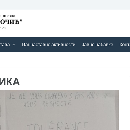
тава
Ваннаставне активности
Јавне набавке
Конт
ЗИКА