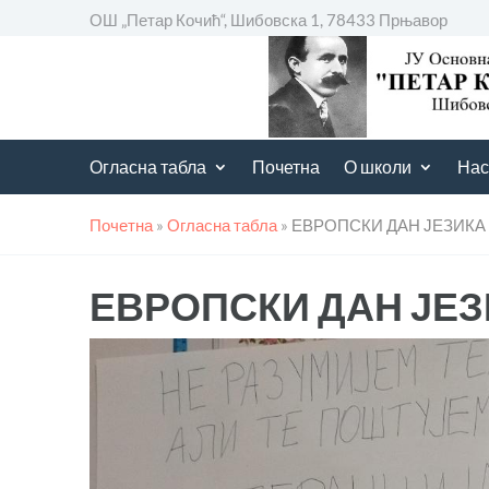
ОШ „Петар Кочић“, Шибовска 1, 78433 Прњавор
Огласна табла
Почетна
О школи
Нас
Почетна
»
Огласна табла
»
ЕВРОПСКИ ДАН ЈЕЗИКА
ЕВРОПСКИ ДАН ЈЕ