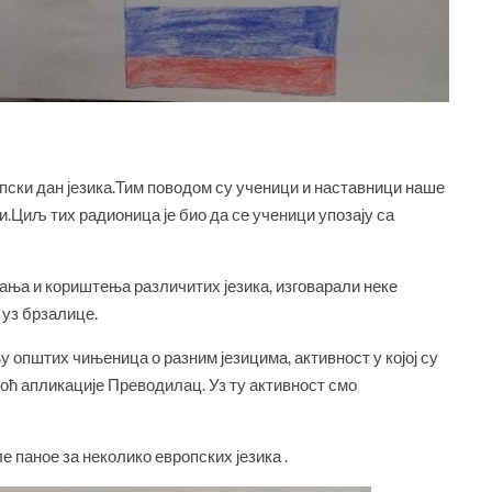
ски дан језика.Тим поводом су ученици и наставници наше
.Циљ тих радионица је био да се ученици упозају са
ања и кориштења различитих језика, изговарали неке
 уз брзалице.
 општих чињеница о разним језицима, активност у којој су
оћ апликације Преводилац. Уз ту активност смо
е паное за неколико европских језика .