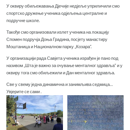
У оквиру обиљежавања Дјечије недјеље уприличили смо
спортско дружење ученика одјељења централне и
подручне школе.
Такође смо организовали излет ученика на локацију
Спомен подручја Доња Градина, посјету манастиру
Моштаница и Националном парку „Козара“.
У организацији рада Савјета ученика израђен је пано под
називом „Шта је важно за очување менталног здравља“ и у
оквиру тога смо обиљежили и Дан менталног здравља.
Све у свему једна динамична и занимљива седмица…
Увјерите се сами .