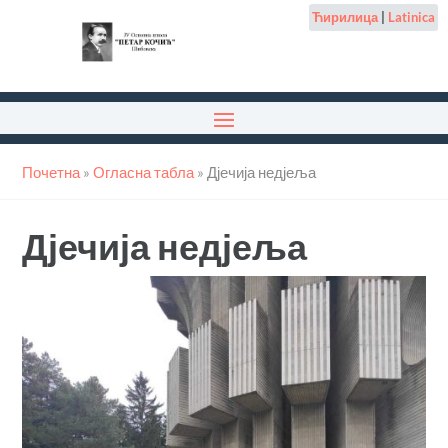
Ћирилица
|
Latinica
Почетна
»
Огласна табла
»
Дјечија недјеља
Дјечија недјеља