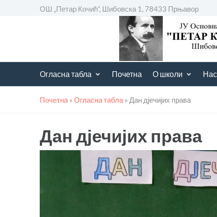
ОШ „Петар Кочић“, Шибовска 1, 78433 Прњавор
Огласна табла
Почетна
О школи
Нас
Почетна
»
Огласна табла
»
Дан дјечијих права
Дан дјечијих права