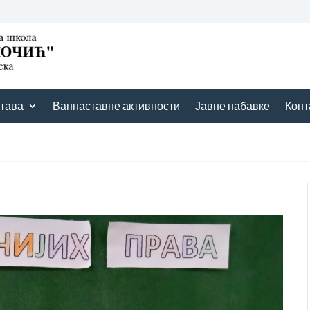
тава
Ваннаставне активности
Јавне набавке
Конт