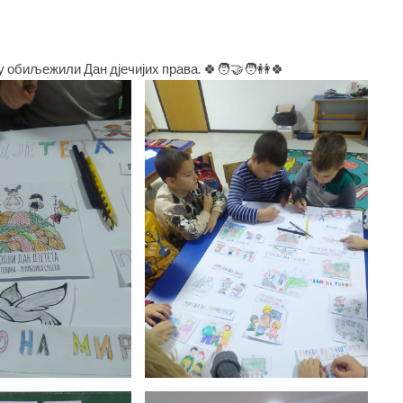
 обиљежили Дан дјечијих права. 🍀🧑‍🤝‍🧑👭🍀