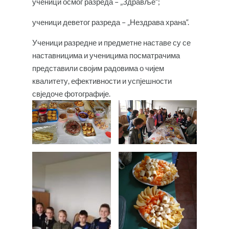
ученици осмог разреда – „Здравље“;
ученици деветог разреда – „Нездрава храна“.
Ученици разредне и предметне наставе су се
наставницима и ученицима посматрачима
представили својим радовима о чијем
квалитету, ефективности и успјешности
свједоче фотографије.