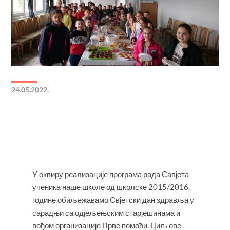
24.05.2022.
У оквиру реализације програма рада Савјета
ученика наше школе од школске 2015/2016.
године обиљежавамо Свјетски дан здравља у
сарадњи са одјељењским старјешинама и
вођом организације Прве помоћи. Циљ ове