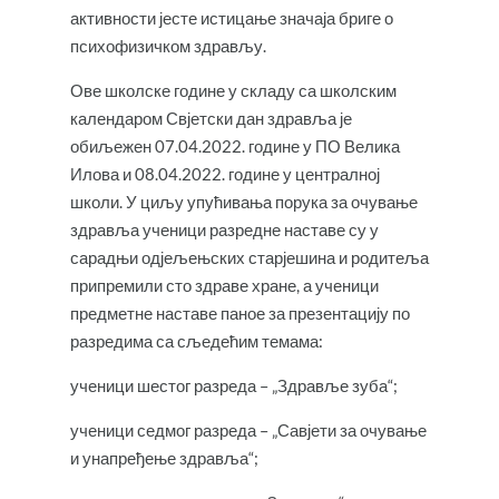
активности јесте истицање значаја бриге о
психофизичком здрављу.
Ове школске године у складу са школским
календаром Свјетски дан здравља је
обиљежен 07.04.2022. године у ПО Велика
Илова и 08.04.2022. године у централној
школи. У циљу упућивања порука за очување
здравља ученици разредне наставе су у
сарадњи одјељењских старјешина и родитеља
припремили сто здраве хране, а ученици
предметне наставе паное за презентацију по
разредима са сљедећим темама:
ученици шестог разреда – „Здравље зуба“;
ученици седмог разреда – „Савјети за очување
и унапређење здравља“;