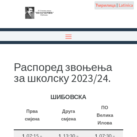
Ћирилица
|
Latinica
Распоред звоњења
за школску 2023/24.
ШИБОВСКА
ПО
Прва
Друга
Велика
смјена
смјена
Илова
1.
07:15 –
1.
13:30 –
1.
07:30 –